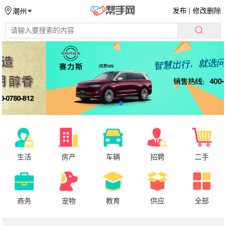
发布
|
修改删除
潮州
生活
房产
车辆
招聘
二手
商务
宠物
教育
供应
全部