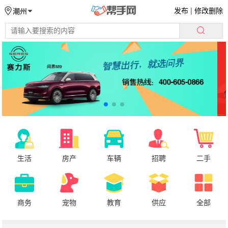
发布
|
修改删除
潮州
生活
房产
车辆
招聘
二手
商务
宠物
教育
供应
全部