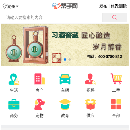
发布
|
修改删除
潮州
生活
房产
车辆
招聘
二手
商务
宠物
教育
供应
全部