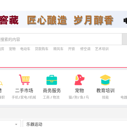
租房
宠物
电动车
贷款购车
顺风车
开锁
修空调
艺术培训
聘
二手市场
商务服务
宠物
教育培训
兼职
手机
/
家电
/
机械
工商
/
物流
猫
/
狗
/
鱼
/
鸟
技能
电
乐器运动