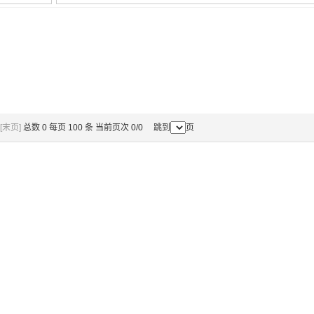
[末页]
总数 0 每页 100 条 当前页次 0/0 跳到
页