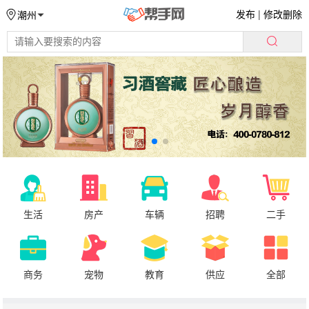
发布
|
修改删除
潮州
生活
房产
车辆
招聘
二手
商务
宠物
教育
供应
全部