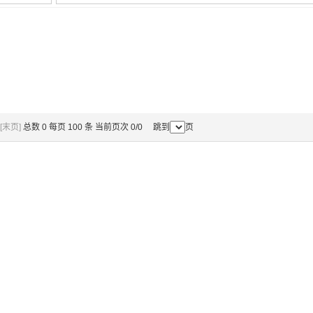
[末页]
总数 0 每页 100 条 当前页次 0/0 跳到
页