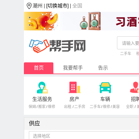
潮州 |
[切换城市]
|
全国
二手车
首页
我要帮手
告示
生活服务
房产
车辆
招
保姆
/
搬家
/
维修
出租
/
二手房
二手车
/
维修
/
美容
全职
/
供应
选择地区