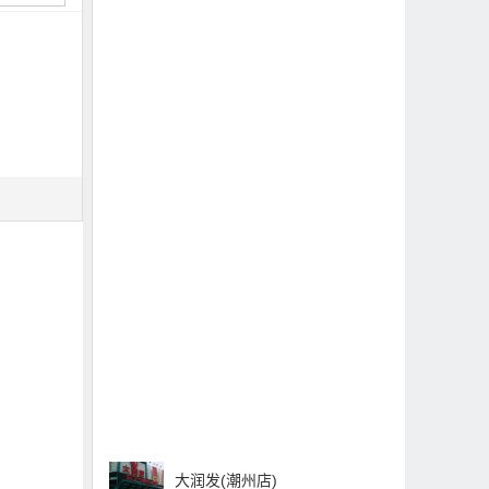
大润发(潮州店)