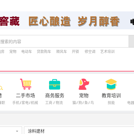
租房
宠物
电动车
贷款购车
顺风车
开锁
修空调
艺术培训
聘
二手市场
商务服务
宠物
教育培训
兼职
手机
/
家电
/
机械
工商
/
物流
猫
/
狗
/
鱼
/
鸟
技能
电
涂料建材