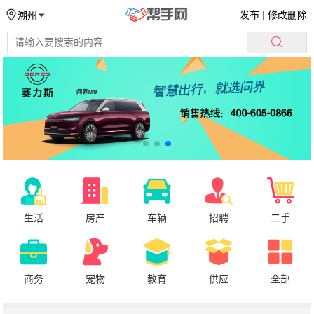
发布
|
修改删除
潮州
生活
房产
车辆
招聘
二手
商务
宠物
教育
供应
全部