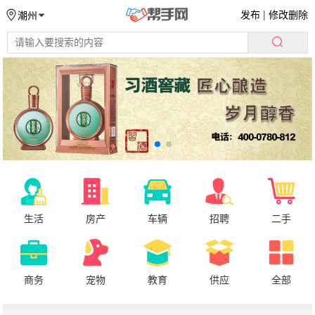
发布
|
修改删除
潮州
生活
房产
车辆
招聘
二手
商务
宠物
教育
供应
全部