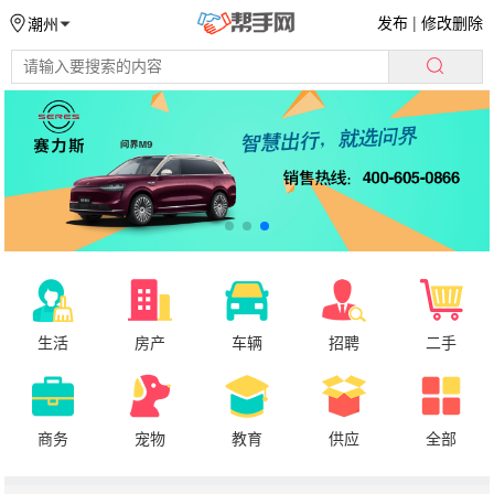
发布
|
修改删除
潮州
生活
房产
车辆
招聘
二手
商务
宠物
教育
供应
全部