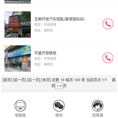
芝麻开锁汽车钥匙(嘉得国际店)
类型：开锁修锁
地区：湘桥区
平盛开锁换锁
类型：开锁修锁
地区：湘桥区
[首页]
[前一页]
[后一页]
[末页]
总数 19 每页 100 条 当前页次 1/1 跳
到
页
电脑版
微信
找客服