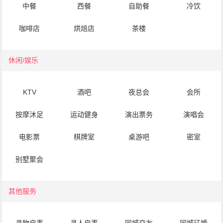
中餐
西餐
自助餐
冷饮
咖啡店
烘焙店
茶楼
休闲/娱乐
KTV
酒吧
夜总会
会所
按摩沐足
运动健身
演出票务
演唱会
电影票
棋牌室
桌游吧
密室
别墅聚会
其他服务