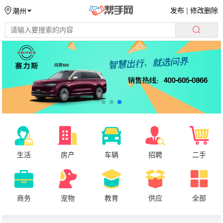
发布
|
修改删除
潮州
生活
房产
车辆
招聘
二手
商务
宠物
教育
供应
全部