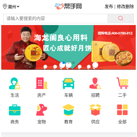
发布
|
修改删除
潮州
生活
房产
车辆
招聘
二手
商务
宠物
教育
供应
全部