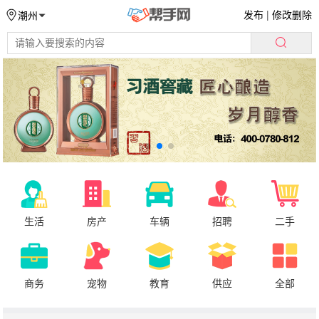
发布
|
修改删除
潮州
生活
房产
车辆
招聘
二手
商务
宠物
教育
供应
全部