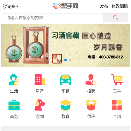
发布
|
修改删除
潮州
生活
房产
车辆
招聘
二手
商务
宠物
教育
供应
全部