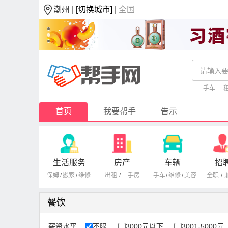
潮州 |
[切换城市]
|
全国
二手车
首页
我要帮手
告示
生活服务
房产
车辆
招
保姆
/
搬家
/
维修
出租
/
二手房
二手车
/
维修
/
美容
全职
/
餐饮
薪资水平
不限
3000元以下
3001-5000元