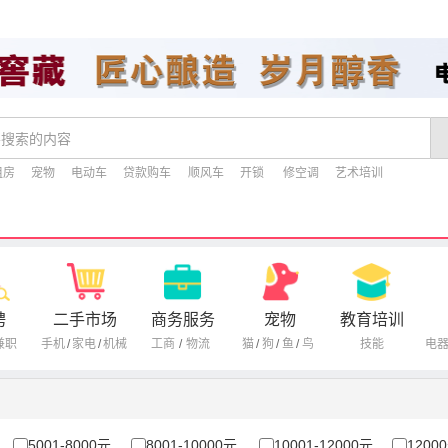
租房
宠物
电动车
贷款购车
顺风车
开锁
修空调
艺术培训
聘
二手市场
商务服务
宠物
教育培训
兼职
手机
/
家电
/
机械
工商
/
物流
猫
/
狗
/
鱼
/
鸟
技能
电
5001-8000元
8001-10000元
10001-12000元
1200