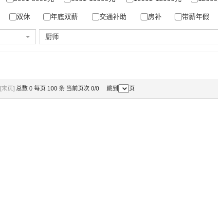
双休
年底双薪
交通补助
房补
带薪年假
厨师
[末页]
总数 0 每页 100 条 当前页次 0/0 跳到
页