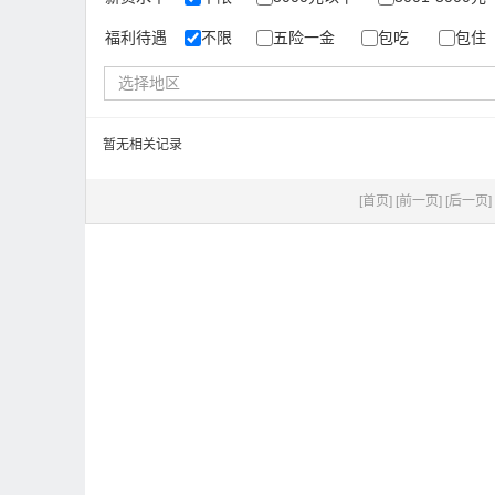
福利待遇
不限
五险一金
包吃
包住
选择地区
暂无相关记录
[首页]
[前一页]
[后一页]